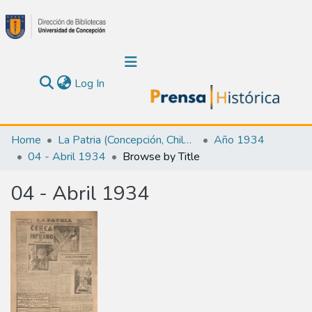
(current)
Log In
Communities & Collections
Home
La Patria (Concepción, Chile : 1923)
Año 1934
04 - Abril 1934
Browse by Title
About Us
04 - Abril 1934
Calendar
All of DSpace