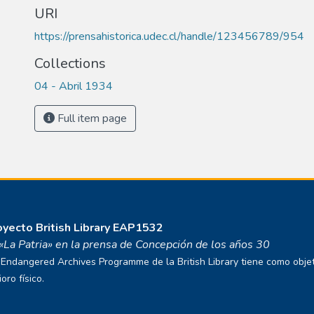
URI
https://prensahistorica.udec.cl/handle/123456789/954
Collections
04 - Abril 1934
Full item page
royecto
British Library EAP1532
o «La Patria» en la prensa de Concepción de los años 30
ndangered Archives Programme de la British Library tiene como objetivo
ro físico.