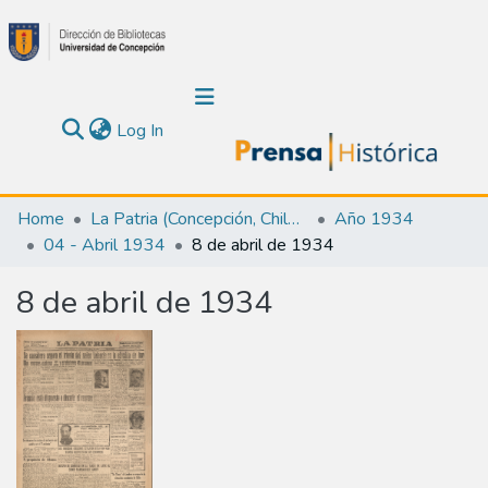
(current)
Log In
Communities & Collections
Home
La Patria (Concepción, Chile : 1923)
Año 1934
04 - Abril 1934
8 de abril de 1934
About Us
8 de abril de 1934
Calendar
All of DSpace
Statistics