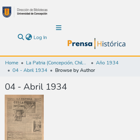
(current)
Log In
Communities & Collections
Home
La Patria (Concepción, Chile : 1923)
Año 1934
04 - Abril 1934
Browse by Author
About Us
04 - Abril 1934
Calendar
All of DSpace