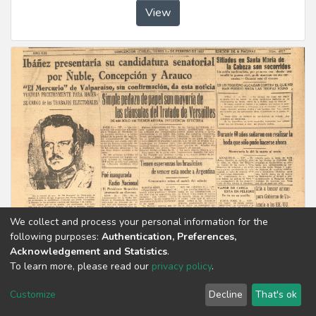
View
We collect and process your personal information for the
following purposes:
Authentication, Preferences,
Item
Acknowledgement and Statistics
.
1 de febrero de 1937
To learn more, please read our
privacy policy
.
1937-02-01
,
La Patria (Concepción, Chile : 1923)
Customize
Decline
That's ok
View