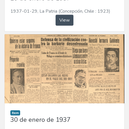
1937-01-29
,
La Patria (Concepción, Chile : 1923)
View
Item
30 de enero de 1937