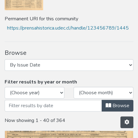
Permanent URI for this community
https://prensahistorica.udec.cl/handle/123456789/1445
Browse
Browsing Año 1937 by Issue Date
Filter results by year or month
Browse
Now showing
1 - 40 of 364