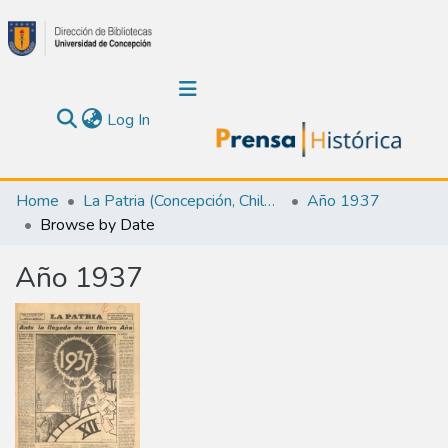
(current)
Log In
Communities & Collections
Home
La Patria (Concepción, Chile : 1923)
Año 1937
Browse by Date
About Us
Año 1937
Calendar
All of DSpace