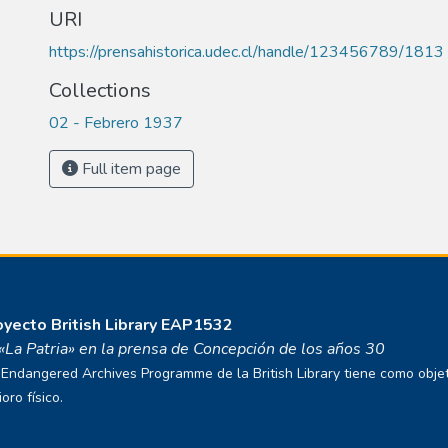
URI
https://prensahistorica.udec.cl/handle/123456789/1813
Collections
02 - Febrero 1937
Full item page
royecto
British Library EAP1532
o «La Patria» en la prensa de Concepción de los años 30
ndangered Archives Programme de la British Library tiene como objetivo
ro físico.