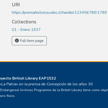
URI
https://prensahistorica.udec.cl/handle/123456789/1789
Collections
01 - Enero 1937
Full item page
royecto
British Library EAP1532
o «La Patria» en la prensa de Concepción de los años 30
ndangered Archives Programme de la British Library tiene como objetivo
ro físico.