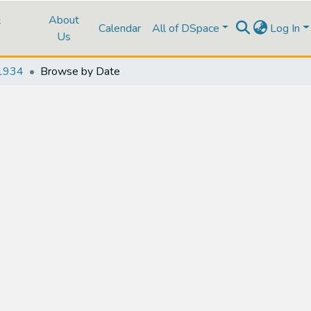
&
About
Calendar
All of DSpace
Log In
Us
1934
Browse by Date