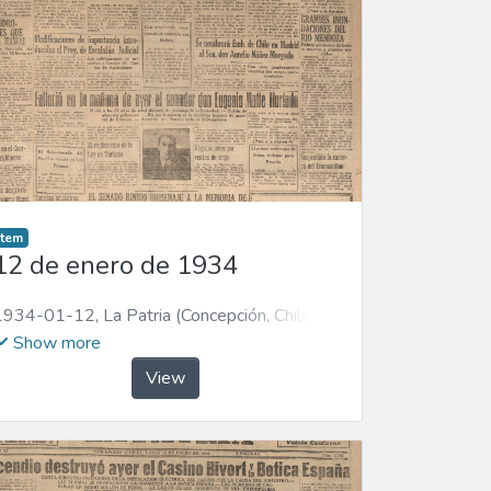
Item
12 de enero de 1934
1934-01-12
,
La Patria (Concepción, Chile :
1923)
Show more
View