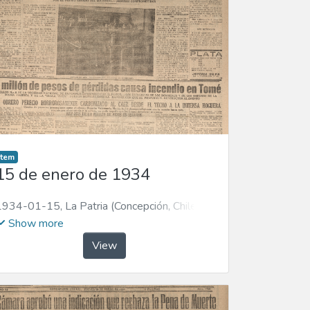
Item
15 de enero de 1934
1934-01-15
,
La Patria (Concepción, Chile :
1923)
Show more
View