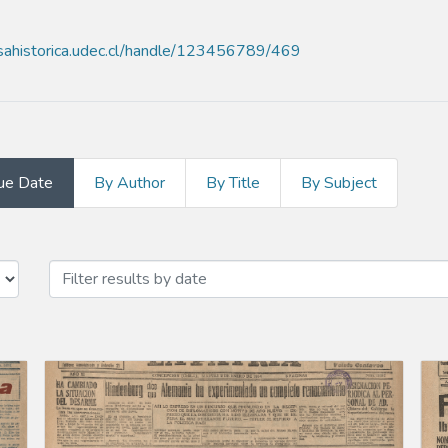
nsahistorica.udec.cl/handle/123456789/469
ue Date
By Author
By Title
By Subject
ue Date