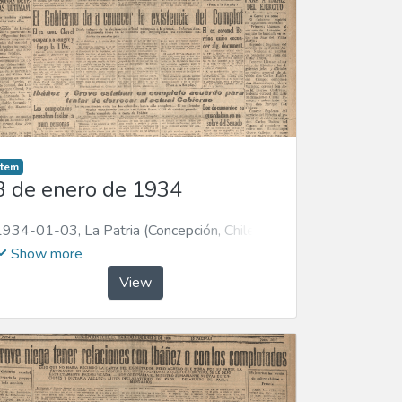
Item
3 de enero de 1934
1934-01-03
,
La Patria (Concepción, Chile :
1923)
Show more
View