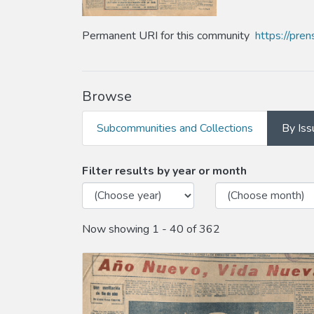
Permanent URI for this community
https://pre
Browse
Subcommunities and Collections
By Iss
Browsing Año 1934 by Iss
Filter results by year or month
Now showing
1 - 40 of 362