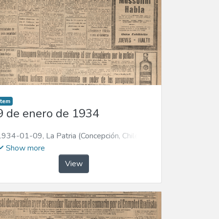
Item
9 de enero de 1934
1934-01-09
,
La Patria (Concepción, Chile :
1923)
Show more
View