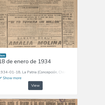
Item
18 de enero de 1934
1934-01-18
,
La Patria (Concepción, Chile :
1923)
Show more
View