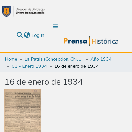
(current)
Log In
Communities & Collections
Home
La Patria (Concepción, Chile : 1923)
Año 1934
01 - Enero 1934
16 de enero de 1934
About Us
16 de enero de 1934
Calendar
All of DSpace
Statistics