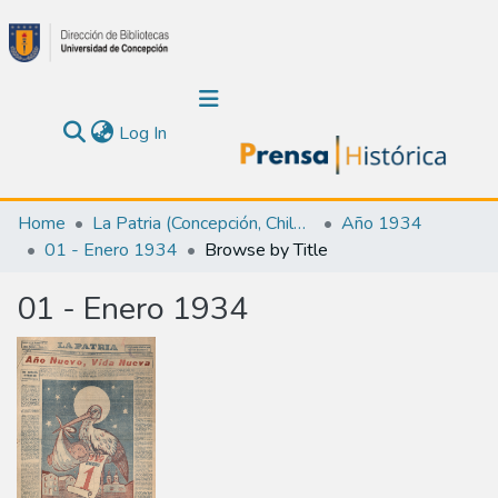
(current)
Log In
Communities & Collections
Home
La Patria (Concepción, Chile : 1923)
Año 1934
01 - Enero 1934
Browse by Title
About Us
01 - Enero 1934
Calendar
All of DSpace