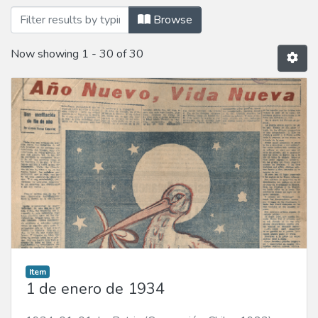
Browsing 01 - Enero 1934 by Title
Browse
Now showing
1 - 30 of 30
Item
1 de enero de 1934