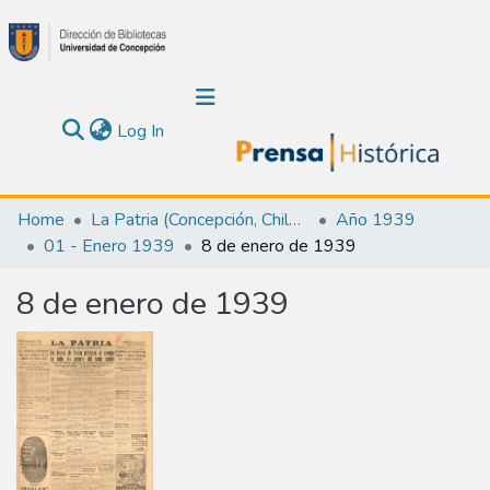
(current)
Log In
Communities & Collections
Home
La Patria (Concepción, Chile : 1923)
Año 1939
01 - Enero 1939
8 de enero de 1939
About Us
8 de enero de 1939
Calendar
All of DSpace
Statistics