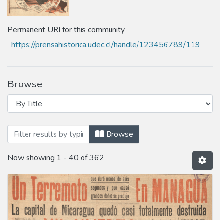
Permanent URI for this community
https://prensahistorica.udec.cl/handle/123456789/119
Browse
Browsing Año 1931 by Title
Browse
Now showing
1 - 40 of 362