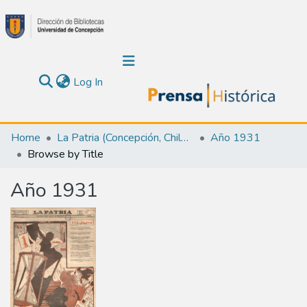
(current)
Log In
Communities & Collections
Home
La Patria (Concepción, Chile : 1923)
Año 1931
Browse by Title
About Us
Año 1931
Calendar
All of DSpace