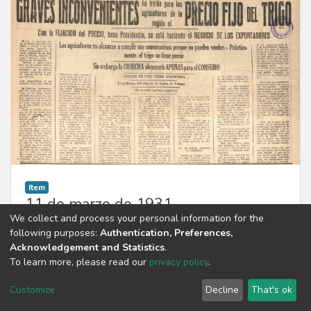
Item
11 de marzo de 1931
We collect and process your personal information for the
following purposes:
Authentication, Preferences,
1931-03-11
,
La Patria (Concepción, Chile : 1923)
Acknowledgement and Statistics
.
View
To learn more, please read our
privacy policy
.
Customize
Decline
That's ok