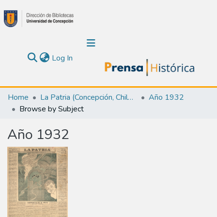
(current)
Log In
Communities & Collections
Home
La Patria (Concepción, Chile : 1923)
Año 1932
Browse by Subject
About Us
Año 1932
Calendar
All of DSpace