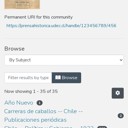
Permanent URI for this community
https://prensahistorica.udec.cl/handle/123456789/456
Browse
Browsing Año 1932 by Subject
Browse
Now showing
1 - 35 of 35
Año Nuevo
1
Carreras de caballos -- Chile --
2
Publicaciones periódicas