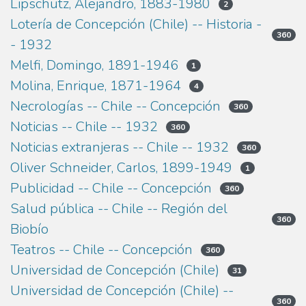
Lipschütz, Alejandro, 1883-1980
2
Lotería de Concepción (Chile) -- Historia -
360
- 1932
Melfi, Domingo, 1891-1946
1
Molina, Enrique, 1871-1964
4
Necrologías -- Chile -- Concepción
360
Noticias -- Chile -- 1932
360
Noticias extranjeras -- Chile -- 1932
360
Oliver Schneider, Carlos, 1899-1949
1
Publicidad -- Chile -- Concepción
360
Salud pública -- Chile -- Región del
360
Biobío
Teatros -- Chile -- Concepción
360
Universidad de Concepción (Chile)
31
Universidad de Concepción (Chile) --
360