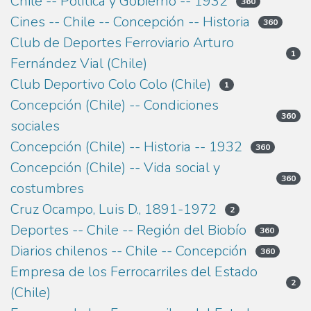
Chile -- Política y Gobierno -- 1932
360
Cines -- Chile -- Concepción -- Historia
360
Club de Deportes Ferroviario Arturo
1
Fernández Vial (Chile)
Club Deportivo Colo Colo (Chile)
1
Concepción (Chile) -- Condiciones
360
sociales
Concepción (Chile) -- Historia -- 1932
360
Concepción (Chile) -- Vida social y
360
costumbres
Cruz Ocampo, Luis D., 1891-1972
2
Deportes -- Chile -- Región del Biobío
360
Diarios chilenos -- Chile -- Concepción
360
Empresa de los Ferrocarriles del Estado
2
(Chile)