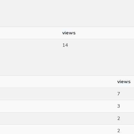
views
14
views
7
3
2
2