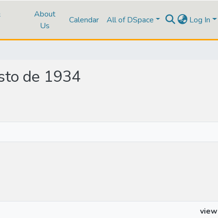
&
About
Calendar
All of DSpace
Log In
Us
osto de 1934
view