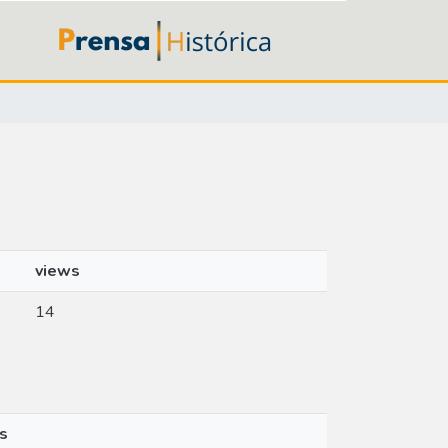
views
14
s