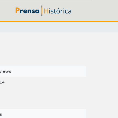
views
14
s