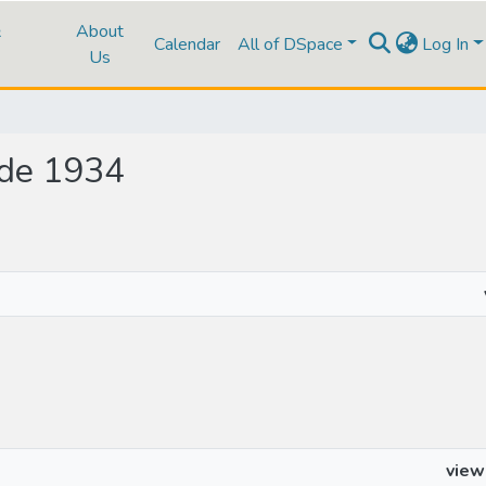
&
About
Calendar
All of DSpace
Log In
Us
l de 1934
view