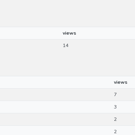
views
14
views
7
3
2
2