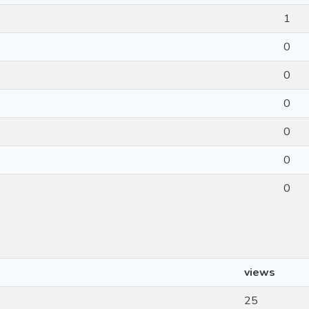
1
0
0
0
0
0
0
views
25