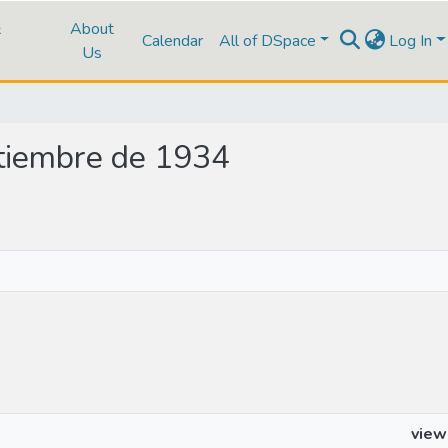
&
About
Calendar
All of DSpace
Log In
Us
ptiembre de 1934
view