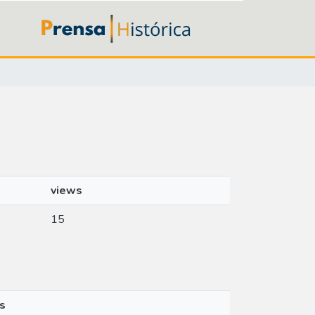
views
15
s