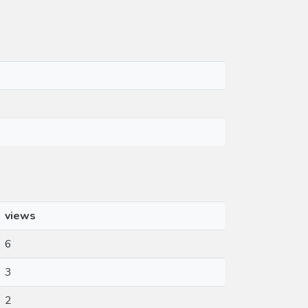
views
6
3
2