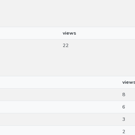
views
22
view
8
6
3
2