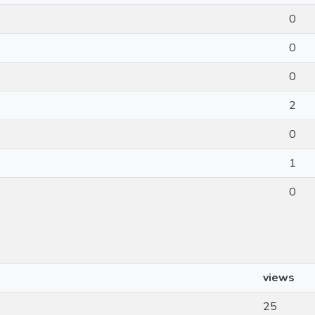
0
0
0
2
0
1
0
views
25