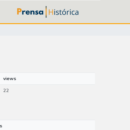
views
22
s