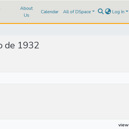
&
About
Calendar
All of DSpace
Log In
Us
io de 1932
view