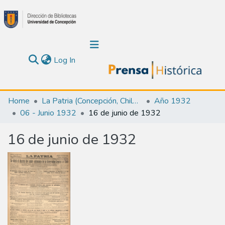
(current)
Log In
Communities & Collections
Home
La Patria (Concepción, Chile : 1923)
Año 1932
06 - Junio 1932
16 de junio de 1932
About Us
16 de junio de 1932
Calendar
All of DSpace
Statistics