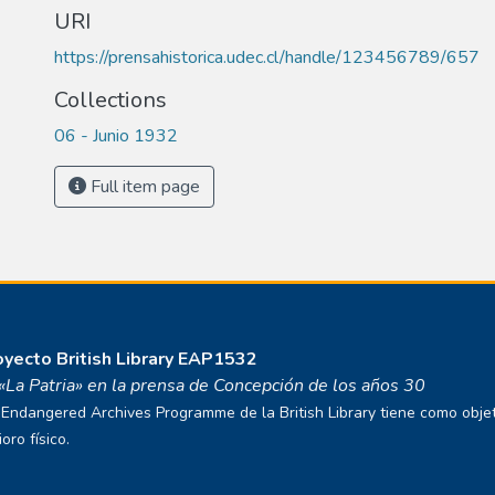
URI
https://prensahistorica.udec.cl/handle/123456789/657
Collections
06 - Junio 1932
Full item page
royecto
British Library EAP1532
o «La Patria» en la prensa de Concepción de los años 30
ndangered Archives Programme de la British Library tiene como objetivo
ro físico.