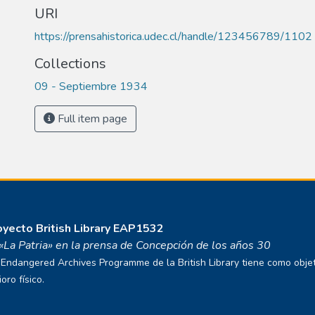
URI
https://prensahistorica.udec.cl/handle/123456789/1102
Collections
09 - Septiembre 1934
Full item page
royecto
British Library EAP1532
o «La Patria» en la prensa de Concepción de los años 30
ndangered Archives Programme de la British Library tiene como objetivo
ro físico.