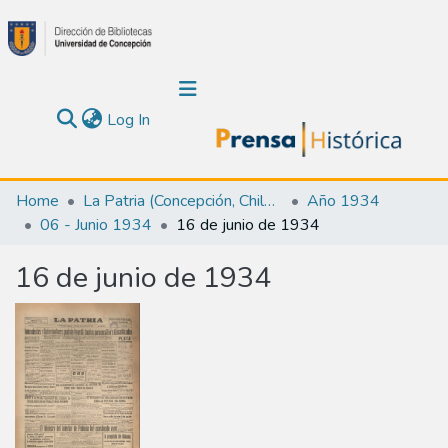
(current)
Log In
Communities & Collections
Home
La Patria (Concepción, Chile : 1923)
Año 1934
06 - Junio 1934
16 de junio de 1934
About Us
16 de junio de 1934
Calendar
All of DSpace
Statistics