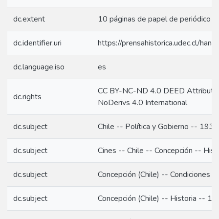
dc.extent
10 páginas de papel de periódico or
dc.identifier.uri
https://prensahistorica.udec.cl/h
dc.language.iso
es
CC BY-NC-ND 4.0 DEED Attributi
dc.rights
NoDerivs 4.0 International
dc.subject
Chile -- Política y Gobierno -- 1934
dc.subject
Cines -- Chile -- Concepción -- Hist
dc.subject
Concepción (Chile) -- Condiciones s
dc.subject
Concepción (Chile) -- Historia -- 1