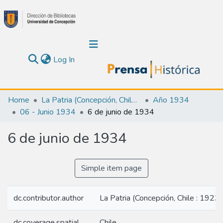
(current)
Log In
Communities & Collections
Home
La Patria (Concepción, Chile : 1923)
Año 1934
06 - Junio 1934
6 de junio de 1934
About Us
6 de junio de 1934
Calendar
All of DSpace
Simple item page
Statistics
dc.contributor.author
La Patria (Concepción, Chile : 1923)
dc.coverage.spatial
Chile