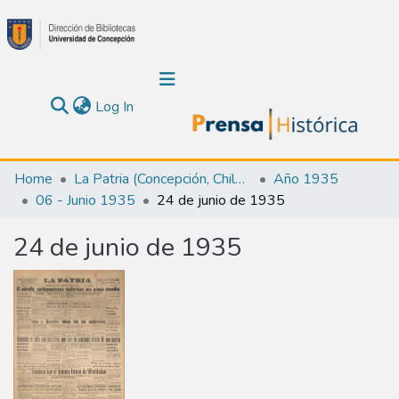
(current)
Log In
Communities & Collections
Home
La Patria (Concepción, Chile : 1923)
Año 1935
06 - Junio 1935
24 de junio de 1935
About Us
24 de junio de 1935
Calendar
All of DSpace
Statistics