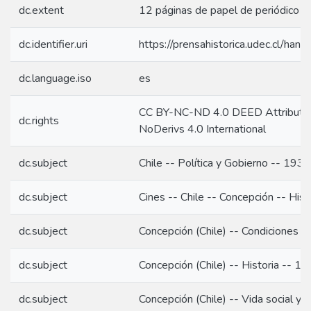
dc.extent
12 páginas de papel de periódico or
dc.identifier.uri
https://prensahistorica.udec.cl/h
dc.language.iso
es
CC BY-NC-ND 4.0 DEED Attributi
dc.rights
NoDerivs 4.0 International
dc.subject
Chile -- Política y Gobierno -- 1937
dc.subject
Cines -- Chile -- Concepción -- Hist
dc.subject
Concepción (Chile) -- Condiciones s
dc.subject
Concepción (Chile) -- Historia -- 1
dc.subject
Concepción (Chile) -- Vida social y