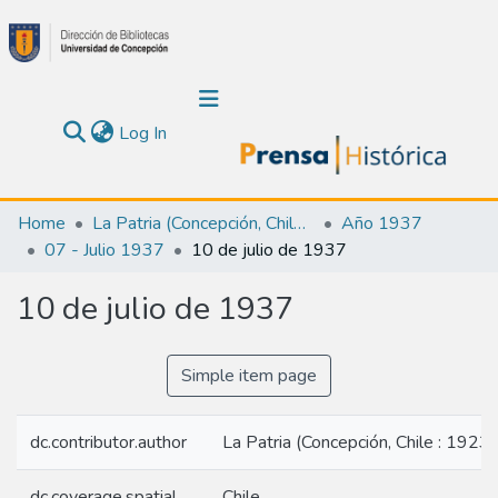
(current)
Log In
Communities & Collections
Home
La Patria (Concepción, Chile : 1923)
Año 1937
07 - Julio 1937
10 de julio de 1937
About Us
10 de julio de 1937
Calendar
All of DSpace
Simple item page
Statistics
dc.contributor.author
La Patria (Concepción, Chile : 1923)
dc.coverage.spatial
Chile