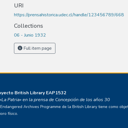
URI
https://prensahistorica.udec.cl/handle/123456789/668
Collections
06 - Junio 1932
Full item page
royecto
British Library EAP1532
o «La Patria» en la prensa de Concepción de los años 30
ndangered Archives Programme de la British Library tiene como objetivo
ro físico.