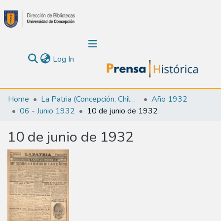
(current)
Log In
Communities & Collections
Home
La Patria (Concepción, Chile : 1923)
Año 1932
06 - Junio 1932
10 de junio de 1932
About Us
10 de junio de 1932
Calendar
All of DSpace
Statistics