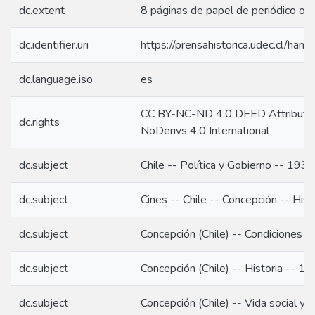
dc.extent
8 páginas de papel de periódico orig
dc.identifier.uri
https://prensahistorica.udec.cl/h
dc.language.iso
es
CC BY-NC-ND 4.0 DEED Attributi
dc.rights
NoDerivs 4.0 International
dc.subject
Chile -- Política y Gobierno -- 1934
dc.subject
Cines -- Chile -- Concepción -- Hist
dc.subject
Concepción (Chile) -- Condiciones s
dc.subject
Concepción (Chile) -- Historia -- 1
dc.subject
Concepción (Chile) -- Vida social y