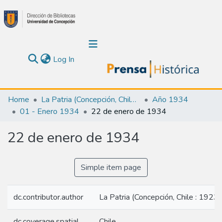
(current)
Log In
Communities & Collections
Home
La Patria (Concepción, Chile : 1923)
Año 1934
01 - Enero 1934
22 de enero de 1934
About Us
22 de enero de 1934
Calendar
All of DSpace
Simple item page
Statistics
dc.contributor.author
La Patria (Concepción, Chile : 1923)
dc.coverage.spatial
Chile