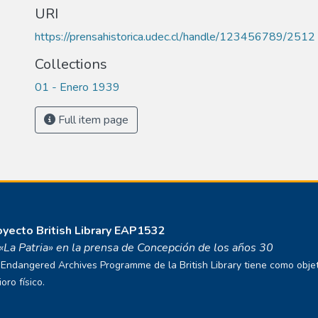
URI
https://prensahistorica.udec.cl/handle/123456789/2512
Collections
01 - Enero 1939
Full item page
royecto
British Library EAP1532
o «La Patria» en la prensa de Concepción de los años 30
ndangered Archives Programme de la British Library tiene como objetivo
ro físico.