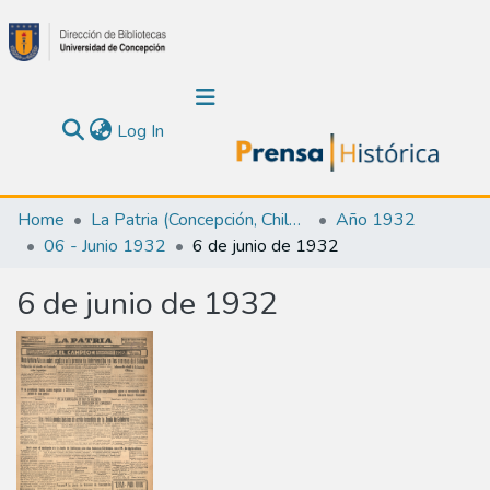
(current)
Log In
Communities & Collections
Home
La Patria (Concepción, Chile : 1923)
Año 1932
06 - Junio 1932
6 de junio de 1932
About Us
6 de junio de 1932
Calendar
All of DSpace
Statistics