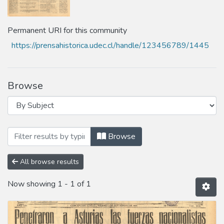
Permanent URI for this community
https://prensahistorica.udec.cl/handle/123456789/1445
Browse
Browsing Año 1937 by Subject "Liceo de
Browse
All browse results
Now showing
1 - 1 of 1