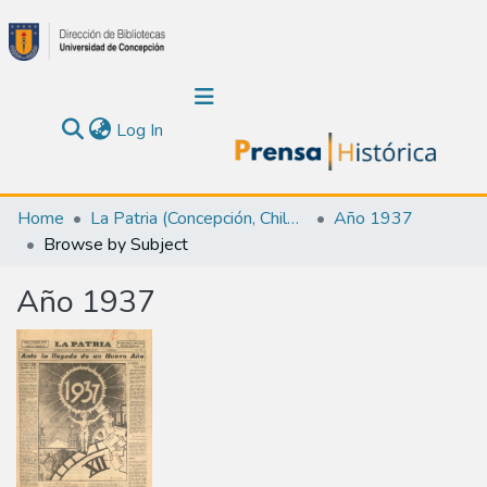
(current)
Log In
Communities & Collections
Home
La Patria (Concepción, Chile : 1923)
Año 1937
Browse by Subject
About Us
Año 1937
Calendar
All of DSpace