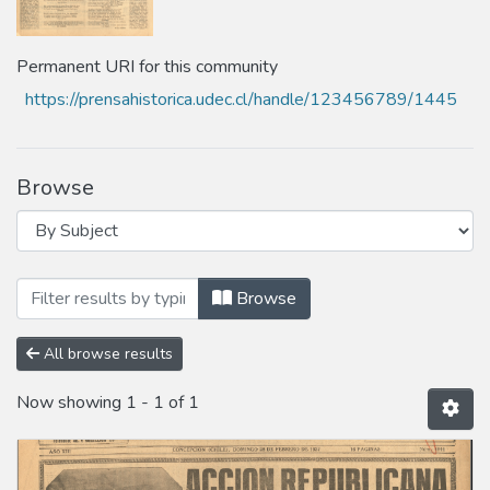
Permanent URI for this community
https://prensahistorica.udec.cl/handle/123456789/1445
Browse
Browsing Año 1937 by Subject "Bibliotec
Browse
All browse results
Now showing
1 - 1 of 1