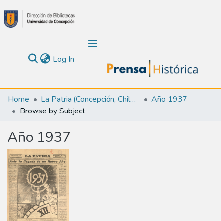
(current)
Log In
Communities & Collections
Home
La Patria (Concepción, Chile : 1923)
Año 1937
Browse by Subject
About Us
Año 1937
Calendar
All of DSpace